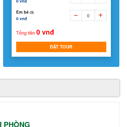
0 vnđ
Em bé
(3)
0 vnđ
0 vnđ
Tổng tiền
ĐẶT TOUR
ẢI PHÒNG