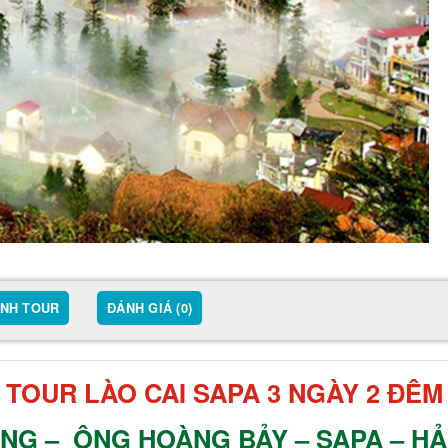
ỊNH TOUR
ĐÁNH GIÁ (0)
TOUR LÀO CAI SAPA 3 NGÀY 2 ĐÊM
NG – ÔNG HOÀNG BẢY – SAPA – H