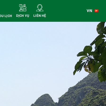
VN
DỊCH VỤ
LIÊN HỆ
DU LỊCH