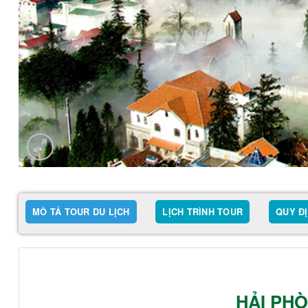
MÔ TẢ TOUR DU LỊCH
LỊCH TRÌNH TOUR
QUY Đ
HẢI PHÒ