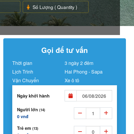
Gọi để tư vấn
Thời gian
3 ngày 2 đêm
Lịch Trình
Hai Phong - Sapa
Vận Chuyển
Xe ô tô
Ngày khởi hành
Người lớn
(14)
0 vnđ
Trẻ em
(13)