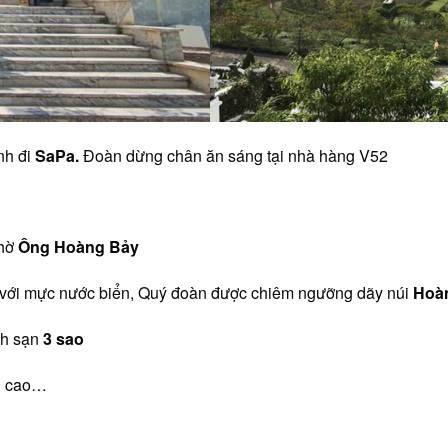
nh đi
SaPa.
Đoàn dừng chân ăn sáng tại nhà hàng V52
thờ
Ông Hoàng Bảy
 với mực nước biển, Quý đoàn được chiêm ngưỡng dãy núi
Hoàn
ch sạn
3 sao
ng cao…