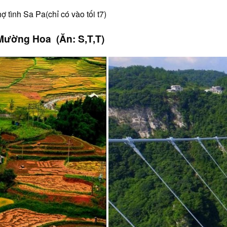
 tình Sa Pa(chỉ có vào tối t7)
Mường Hoa (Ăn: S,T,T)