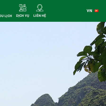
VN
DỊCH VỤ
LIÊN HỆ
DU LỊCH