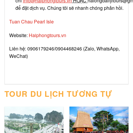
chỉ
info@haiphongtours.vn
HOẶC
halongdailytours@gm
để đặt dịch vụ. Chúng tôi sẽ nhanh chóng phản hồi.
Tuan Chau Pearl Isle
Website:
Haiphongtours.vn
Liên hệ: 0906179246/0904468246 (Zalo, WhatsApp,
WeChat)
TOUR DU LỊCH TƯƠNG TỰ