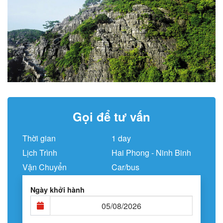
Gọi để tư vấn
Thời gian
1 day
Lịch Trình
Hai Phong - Ninh Binh
Vận Chuyển
Car/bus
Ngày khởi hành