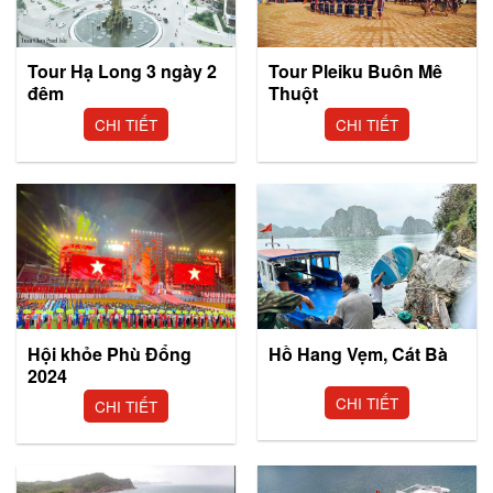
Tour Hạ Long 3 ngày 2
Tour Pleiku Buôn Mê
đêm
Thuột
CHI TIẾT
CHI TIẾT
Hội khỏe Phù Đổng
Hồ Hang Vẹm, Cát Bà
2024
CHI TIẾT
CHI TIẾT