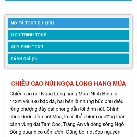
MÔ TẢ TOUR DU LỊCH
LỊCH TRÌNH TOUR
QUY ĐỊNH TOUR
ĐÁNH GIÁ (0)
CHIỀU CAO NÚI NGỌA LONG HANG MÚA
Chiều cao núi Ngọa Long hang Múa, Ninh Bình là
142m với 486 bậc đá, hai bên là những bức phù điêu
rồng phượng đầy oai phong dẫn tới đỉnh núi. Chinh
phục được đỉnh núi Múa, ta có thể chiêm ngưỡng toàn
cảnh vùng đất Tam Cốc, Tràng An và dòng sông Ngô
Đồng quanh co uốn lượn. Cũng bởi nét đẹp nguyên