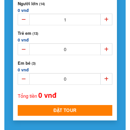
Người lớn
(14)
0 vnđ
Trẻ em
(13)
0 vnđ
Em bé
(3)
0 vnđ
0 vnđ
Tổng tiền
ĐẶT TOUR