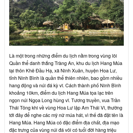
Là một trong những điểm du lịch nằm trong vùng lõi
Quần thể danh thắng Tràng An, khu du lịch Hang Múa
tại thôn Khê Đầu Hạ, xã Ninh Xuân, huyện Hoa Lư,
tỉnh Ninh Bình là quần thể thiên nhiên, bao gồm nhiều
hang động và núi đá kỳ vĩ. Cách thành phố Ninh Bình
khoảng 10km, điểm du lịch Hang Múa tọa lạc trên
ngọn núi Ngọa Long hùng vĩ. Tương truyền, vua Trần
Thái Tông khi về vùng Hoa Lư lập Am Thái Vi, thường
tới đây để nghe các mỹ nữ múa hát, vì thế đã đặt tên là
Hang Múa. Hang Múa có đặc điểm địa chất, địa mạo
đặc trưng của vùng núi đá vôi có tuổi đời hàng triệu