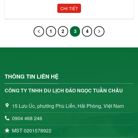
CHI TIẾT
1
2
3
4
THÔNG TIN LIÊN HỆ
CÔNG TY TNHH DU LỊCH ĐẢO NGỌC TUẦN CHÂU
15 Lưu Úc, phường Phù Liễn, Hải Phòng, Việt Nam
0904 468 246
MST 0201578922