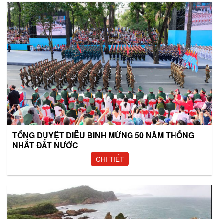
TỔNG DUYỆT DIỄU BINH MỪNG 50 NĂM THỐNG
NHẤT ĐẤT NƯỚC
CHI TIẾT